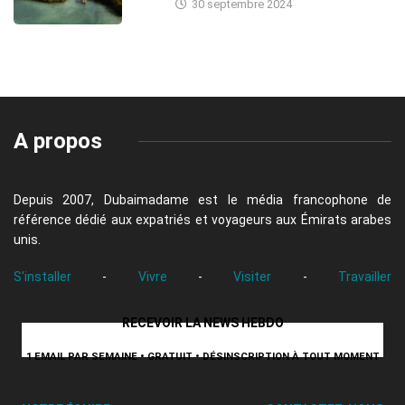
30 septembre 2024
A propos
Depuis 2007, Dubaimadame est le média francophone de
référence dédié aux expatriés et voyageurs aux Émirats arabes
unis.
S'installer
-
Vivre
-
Visiter
-
Travailler
RECEVOIR LA NEWS HEBDO
1 EMAIL PAR SEMAINE • GRATUIT • DÉSINSCRIPTION À TOUT MOMENT