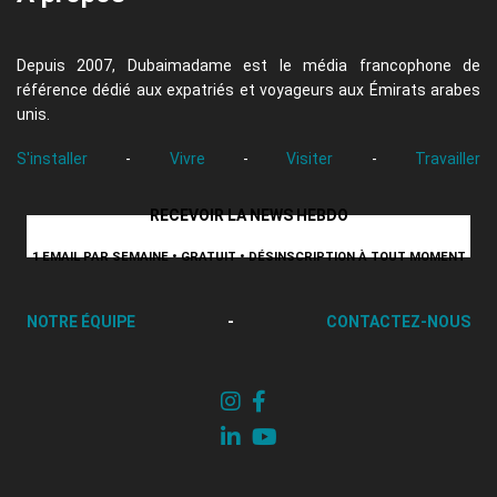
Depuis 2007, Dubaimadame est le média francophone de
référence dédié aux expatriés et voyageurs aux Émirats arabes
unis.
S'installer
-
Vivre
-
Visiter
-
Travailler
RECEVOIR LA NEWS HEBDO
1 EMAIL PAR SEMAINE • GRATUIT • DÉSINSCRIPTION À TOUT MOMENT
NOTRE ÉQUIPE
-
CONTACTEZ-NOUS