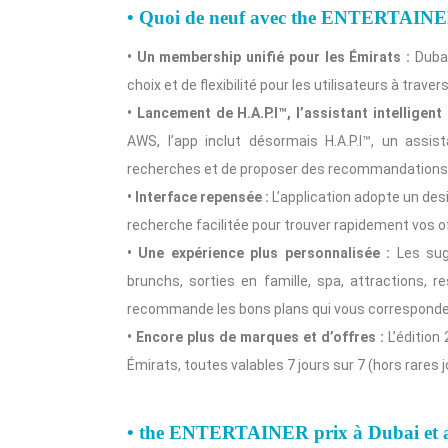
• Quoi de neuf avec the ENTERTAIN
• Un membership unifié pour les Émirats :
Duba
choix et de flexibilité pour les utilisateurs à traver
• Lancement de H.A.P.I™, l’assistant intelligent
AWS, l’app inclut désormais H.A.P.I™, un assis
recherches et de proposer des recommandations 
• Interface repensée :
L’application adopte un desi
recherche facilitée pour trouver rapidement vos o
• Une expérience plus personnalisée :
Les sugg
brunchs, sorties en famille, spa, attractions, 
recommande les bons plans qui vous corresponde
• Encore plus de marques et d’offres :
L’édition
Émirats, toutes valables 7 jours sur 7 (hors rares j
• the ENTERTAINER prix à Dubai et 