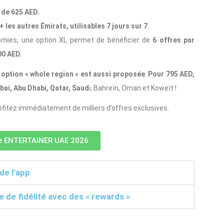
 de 625 AED.
 les autres Émirats, utilisables 7 jours sur 7.
omies, une option XL permet de bénéficier de
6 offres par
00 AED.
option « whole region » est aussi proposée
.
Pour 795 AED,
bai, Abu Dhabi, Qatar, Saud
i, Bahreïn, Oman et Koweït !
profitez immédiatement de milliers d’offres exclusives.
e ENTERTAINER UAE 2026
de l’app
de fidélité avec des « rewards »