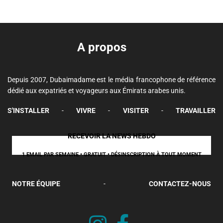
A propos
Depuis 2007, Dubaimadame est le média francophone de référence
dédié aux expatriés et voyageurs aux Émirats arabes unis.
S'INSTALLER
-
VIVRE
-
VISITER
-
TRAVAILLER
RECEVOIR LA NEWS HEBDO
1 EMAIL PAR SEMAINE • GRATUIT • DÉSINSCRIPTION À TOUT MOMENT
NOTRE ÉQUIPE
-
CONTACTEZ-NOUS