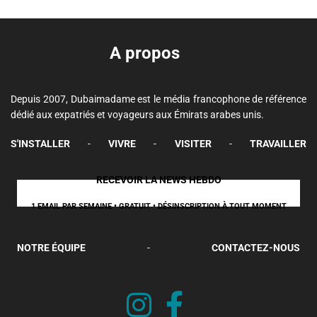
A propos
Depuis 2007, Dubaimadame est le média francophone de référence
dédié aux expatriés et voyageurs aux Émirats arabes unis.
S'INSTALLER
-
VIVRE
-
VISITER
-
TRAVAILLER
RECEVOIR LA NEWS HEBDO
1 EMAIL PAR SEMAINE • GRATUIT • DÉSINSCRIPTION À TOUT MOMENT
NOTRE ÉQUIPE
-
CONTACTEZ-NOUS