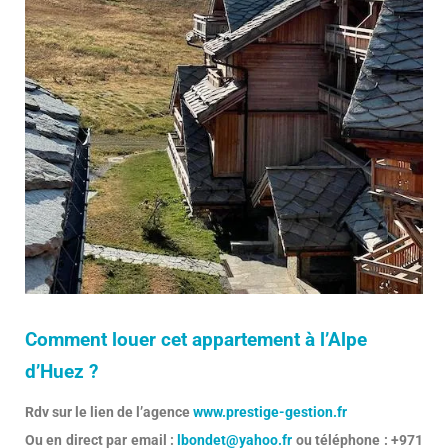
Comment louer cet appartement à l’Alpe
d’Huez ?
Rdv sur le lien de l’agence
www.prestige-gestion.fr
Ou en direct par email :
lbondet@yahoo.fr
ou téléphone : +971