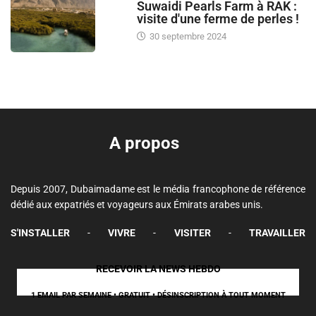
Suwaidi Pearls Farm à RAK :
visite d'une ferme de perles !
30 septembre 2024
A propos
Depuis 2007, Dubaimadame est le média francophone de référence
dédié aux expatriés et voyageurs aux Émirats arabes unis.
S'INSTALLER
-
VIVRE
-
VISITER
-
TRAVAILLER
RECEVOIR LA NEWS HEBDO
1 EMAIL PAR SEMAINE • GRATUIT • DÉSINSCRIPTION À TOUT MOMENT