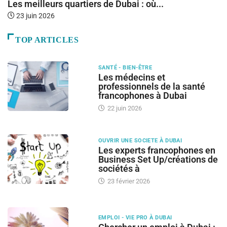
Les meilleurs quartiers de Dubai : où...
E
d
23 juin 2026
TOP ARTICLES
SANTÉ - BIEN-ÊTRE
Les médecins et
professionnels de la santé
francophones à Dubai
22 juin 2026
OUVRIR UNE SOCIETE À DUBAI
Les experts francophones en
Business Set Up/créations de
sociétés à
23 février 2026
EMPLOI - VIE PRO À DUBAI