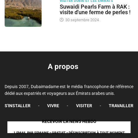
VISITER DUBAI ET LES ÉMIRATS
Suwaidi Pearls Farm à RAK :
visite d'une ferme de perles !
30 septembre 2024
A propos
Depuis 2007, Dubaimadame est le média francophone de référence
dédié aux expatriés et voyageurs aux Émirats arabes unis.
S'INSTALLER
-
VIVRE
-
VISITER
-
TRAVAILLER
RECEVOIR LA NEWS HEBDO
1 EMAIL PAR SEMAINE • GRATUIT • DÉSINSCRIPTION À TOUT MOMENT