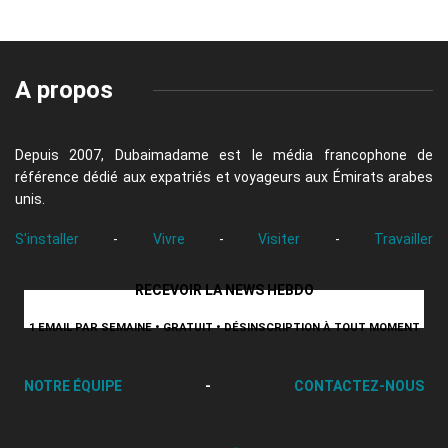
A propos
Depuis 2007, Dubaimadame est le média francophone de
référence dédié aux expatriés et voyageurs aux Émirats arabes
unis.
S'installer
-
Vivre
-
Visiter
-
Travailler
RECEVOIR LA NEWS HEBDO
1 EMAIL PAR SEMAINE • GRATUIT • DÉSINSCRIPTION À TOUT MOMENT
NOTRE ÉQUIPE
-
CONTACTEZ-NOUS