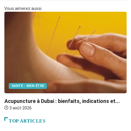
Vous aimerez aussi
SANTÉ - BIEN-ÊTRE
F
Acupuncture à Dubai : bienfaits, indications et...
3 août 2026
TOP ARTICLES