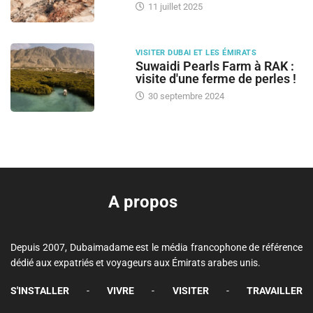
11 juillet 2025
VISITER DUBAI ET LES ÉMIRATS
Suwaidi Pearls Farm à RAK :
visite d'une ferme de perles !
30 septembre 2024
A propos
Depuis 2007, Dubaimadame est le média francophone de référence
dédié aux expatriés et voyageurs aux Émirats arabes unis.
S'INSTALLER
-
VIVRE
-
VISITER
-
TRAVAILLER