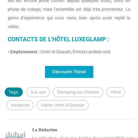
lieu est encore jeune (ouvert depuis quelques mois), donc en
phase de rodage, mais l’ensemble est déjà très prometteur. Le
genre d’expérience qui vous reste, bien après avoir replié la
valise.
CONTACTS DE L’HÔTEL LUXEGLAMP :
• Emplacement :
Umm Al Quwain, Émirats arabes unis
Découvrir l'hôtel
Tags:
à la une
Glamping aux Émirats
Hôtel
Vacances
Visiter Umm Al Quwain
La Rédaction