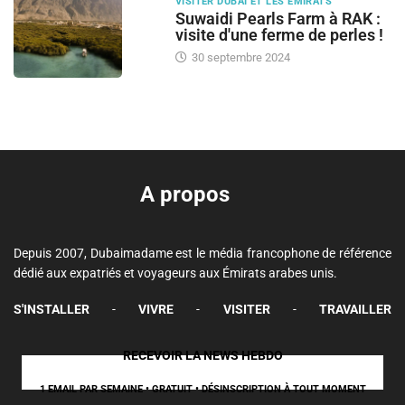
VISITER DUBAI ET LES ÉMIRATS
Suwaidi Pearls Farm à RAK :
visite d'une ferme de perles !
30 septembre 2024
A propos
Depuis 2007, Dubaimadame est le média francophone de référence
dédié aux expatriés et voyageurs aux Émirats arabes unis.
S'INSTALLER
-
VIVRE
-
VISITER
-
TRAVAILLER
RECEVOIR LA NEWS HEBDO
1 EMAIL PAR SEMAINE • GRATUIT • DÉSINSCRIPTION À TOUT MOMENT