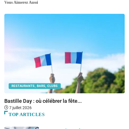
Vous Aimerez Aussi
RESTAURANTS, BARS, CLUBS
Bastille Day : où célébrer la fête...
O
7 juillet 2026
TOP ARTICLES