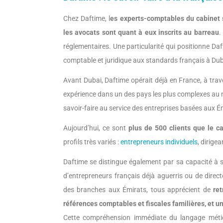
Chez Daftime, l
es experts-comptables du cabinet s
les avocats sont quant à eux inscrits au barreau
.
réglementaires. Une particularité qui positionne D
comptable et juridique aux standards français à Dub
Avant Dubai, Daftime opérait déjà en France, à tra
expérience dans un des pays les plus complexes au ni
savoir-faire au service des entreprises basées aux Émi
Aujourd’hui, ce sont
plus de 500 clients que le 
profils très variés :
entrepreneurs individuels
, dirige
Daftime se distingue également par sa capacité à s’
d’entrepreneurs français déjà aguerris ou de direc
des branches aux Émirats, tous apprécient de
ret
références comptables et fiscales familières, et u
Cette compréhension immédiate du langage métier 