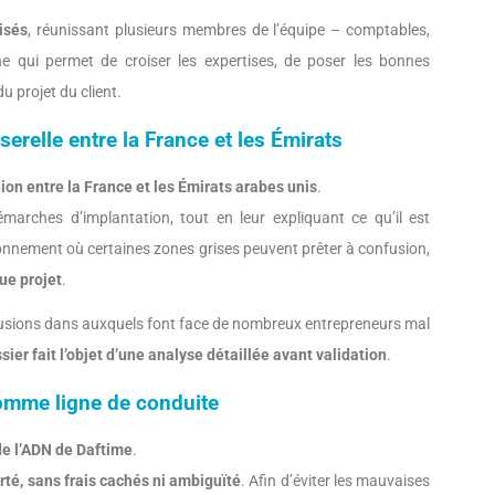
isés
, réunissant plusieurs membres de l’équipe – comptables,
che qui permet de croiser les expertises, de poser les bonnes
u projet du client.
erelle entre la France et les Émirats
union entre la France et les Émirats arabes unis
.
arches d’implantation, tout en leur expliquant ce qu’il est
onnement où certaines zones grises peuvent prêter à confusion,
que projet
.
sillusions dans auxquels font face de nombreux entrepreneurs mal
ier fait l’objet d’une analyse détaillée avant validation
.
comme ligne de conduite
de l’ADN de Daftime
.
té, sans frais cachés ni ambiguïté
. Afin d’éviter les mauvaises