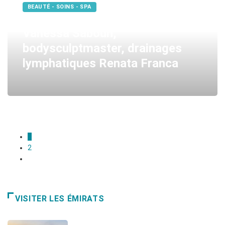
BEAUTÉ - SOINS - SPA
Vanessa Saboun,
bodysculptmaster, drainages
lymphatiques Renata Franca
1
2
VISITER LES ÉMIRATS