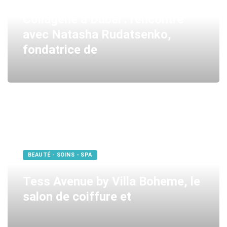
Collagène à Dubai : rencontre
avec Natasha Rudatsenko,
fondatrice de
BEAUTÉ - SOINS - SPA
Tess Avenue by Villa Boheme, le
salon de coiffure et