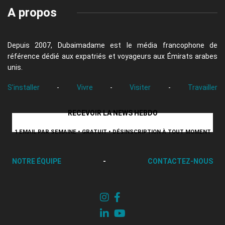
A propos
Depuis 2007, Dubaimadame est le média francophone de
référence dédié aux expatriés et voyageurs aux Émirats arabes
unis.
S'installer
-
Vivre
-
Visiter
-
Travailler
RECEVOIR LA NEWS HEBDO
1 EMAIL PAR SEMAINE • GRATUIT • DÉSINSCRIPTION À TOUT MOMENT
NOTRE ÉQUIPE
-
CONTACTEZ-NOUS