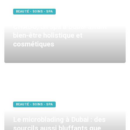
BEAUTÉ - SOINS - SPA
CHADO, un spa à Dubai alliant
bien-être holistique et
cosmétiques
BEAUTÉ - SOINS - SPA
Le microblading à Dubai : des
sourcils aussi bluffants que