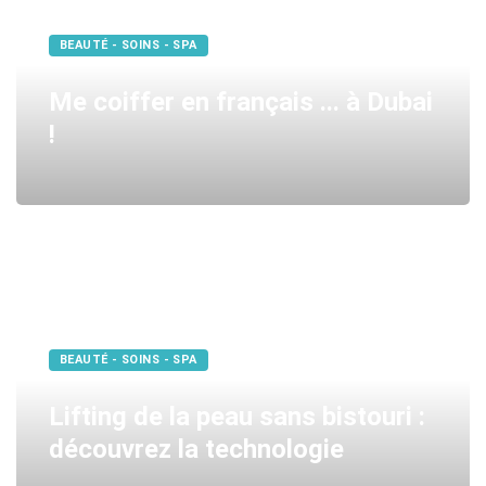
BEAUTÉ - SOINS - SPA
Me coiffer en français ... à Dubai
!
BEAUTÉ - SOINS - SPA
Lifting de la peau sans bistouri :
découvrez la technologie