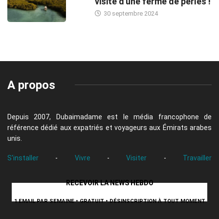
visite d'une ferme de perles !
30 septembre 2024
A propos
Depuis 2007, Dubaimadame est le média francophone de
référence dédié aux expatriés et voyageurs aux Émirats arabes
unis.
S'installer
-
Vivre
-
Visiter
-
Travailler
RECEVOIR LA NEWS HEBDO
1 EMAIL PAR SEMAINE • GRATUIT • DÉSINSCRIPTION À TOUT MOMENT