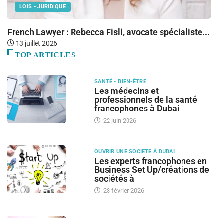
LOIS - JURIDIQUE
French Lawyer : Rebecca Fisli, avocate spécialiste...
O
13 juillet 2026
TOP ARTICLES
SANTÉ - BIEN-ÊTRE
Les médecins et
professionnels de la santé
francophones à Dubai
22 juin 2026
OUVRIR UNE SOCIETE À DUBAI
Les experts francophones en
Business Set Up/créations de
sociétés à
23 février 2026