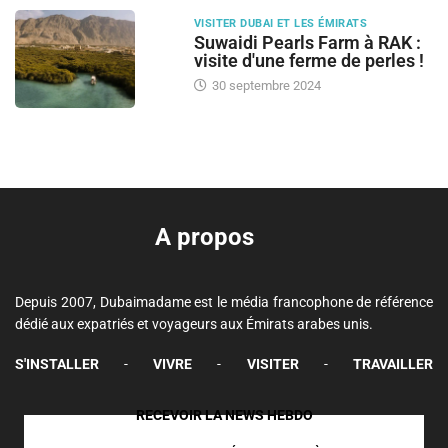
VISITER DUBAI ET LES ÉMIRATS
Suwaidi Pearls Farm à RAK :
visite d'une ferme de perles !
30 septembre 2024
A propos
Depuis 2007, Dubaimadame est le média francophone de référence
dédié aux expatriés et voyageurs aux Émirats arabes unis.
S'INSTALLER
-
VIVRE
-
VISITER
-
TRAVAILLER
RECEVOIR LA NEWS HEBDO