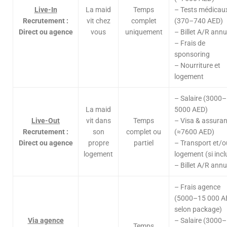
Live-In
La maid
Temps
– Tests médicau
Recrutement :
vit chez
complet
(370–740 AED)
Direct ou agence
vous
uniquement
– Billet A/R annu
– Frais de
sponsoring
– Nourriture et
logement
– Salaire (3000–
La maid
5000 AED)
Live-Out
vit dans
Temps
– Visa & assura
Recrutement :
son
complet ou
(≈7600 AED)
Direct ou agence
propre
partiel
– Transport et/o
logement
logement (si incl
– Billet A/R annu
– Frais agence
(5000–15 000 A
selon package)
Via agence
– Salaire (3000–
Temps