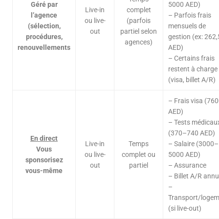
Géré par
5000 AED)
Live-in
complet
l’agence
– Parfois frais
ou live-
(parfois
(sélection,
mensuels de
out
partiel selon
procédures,
gestion (ex: 262,
agences)
renouvellements
AED)
– Certains frais
restent à charge
(visa, billet A/R)
– Frais visa (76
AED)
– Tests médicau
(370–740 AED)
En direct
Live-in
Temps
– Salaire (3000–
Vous
ou live-
complet ou
5000 AED)
sponsorisez
out
partiel
– Assurance
vous-même
– Billet A/R annu
–
Transport/loge
(si live-out)