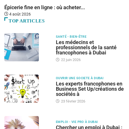
Épicerie fine en ligne : où acheter...
C
4 août 2026
TOP ARTICLES
SANTÉ - BIEN-ÊTRE
Les médecins et
professionnels de la santé
francophones à Dubai
22 juin 2026
OUVRIR UNE SOCIETE À DUBAI
Les experts francophones en
Business Set Up/créations de
sociétés à
23 février 2026
EMPLOI - VIE PRO À DUBAI
Chercher un emploi à Dubai :