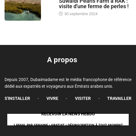
Suwaidi Pearls Farm à RAK :
visite d'une ferme de perles !
30 septembre 2024
A propos
Depuis 2007, Dubaimadame est le média francophone de référence
dédié aux expatriés et voyageurs aux Émirats arabes unis.
S'INSTALLER
-
VIVRE
-
VISITER
-
TRAVAILLER
RECEVOIR LA NEWS HEBDO
1 EMAIL PAR SEMAINE • GRATUIT • DÉSINSCRIPTION À TOUT MOMENT