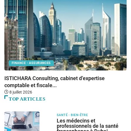
FINANCE - ASSURANCES
ISTICHARA Consulting, cabinet d’expertise
C
comptable et fiscale...
8 juillet 2026
TOP ARTICLES
SANTÉ - BIEN-ÊTRE
Les médecins et
professionnels de la santé