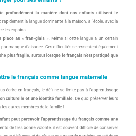
ranger pour ses enfants ?
ie profondément la manière dont nos enfants utilisent le
nt rapidement la langue dominante à la maison, à l’école, avec la
ec les copains.
a place au « fran-glais »
. Même si cette langue a un certain
ce par manque d’aisance. Ces difficultés se ressentent également
phe plus fragile, surtout lorsque le français n’est pratiqué que
ettre le français comme langue maternelle
us écrire en français, le défi ne se limite pas à l’apprentissage
n culturelle et une identité familiale
. De quoi préserver leurs
 les autres membres de la famille !
enfant peut percevoir l’apprentissage du français comme une
ts de très bonne volonté, il est souvent difficile de conserver