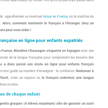
ez-vous déjà essayé de réviser vos accords participe passé dans
alle : appréhender un éventuel
retour en France
, où la maîtrise du
e.
Alors, comment maintenir le français à l’étranger chez un
pats peut vous aider !
française en ligne pour enfants expatriés
n France, Blandine Chassagne s’expatrie en Espagne
avec ses
onnée de la langue française pour comprendre les besoins des
le a donc pensé son école en ligne pour enfants français
re mot guide sa manière d’enseigner : la confiance.
Redonner à
’écrit
, créer un espace où
le français redevient une langue
lture si riche.
eau de chaque enfant
 petits groupes (4 élèves maximum) afin de garantir un suivi