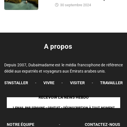
30 septembre 2024
A propos
Depuis 2007, Dubaimadame est le média francophone de référence
dédié aux expatriés et voyageurs aux Émirats arabes unis.
S'INSTALLER
-
VIVRE
-
VISITER
-
TRAVAILLER
RECEVOIR LA NEWS HEBDO
1 EMAIL PAR SEMAINE • GRATUIT • DÉSINSCRIPTION À TOUT MOMENT
NOTRE ÉQUIPE
-
CONTACTEZ-NOUS