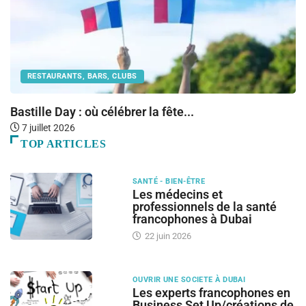
RESTAURANTS, BARS, CLUBS
Bastille Day : où célébrer la fête...
L
7 juillet 2026
TOP ARTICLES
SANTÉ - BIEN-ÊTRE
Les médecins et
professionnels de la santé
francophones à Dubai
22 juin 2026
OUVRIR UNE SOCIETE À DUBAI
Les experts francophones en
Business Set Up/créations de