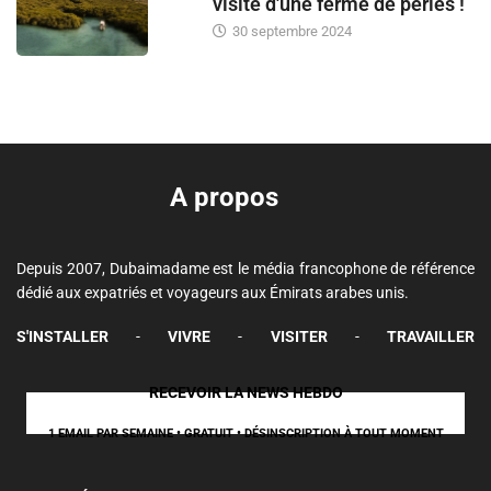
visite d'une ferme de perles !
30 septembre 2024
A propos
Depuis 2007, Dubaimadame est le média francophone de référence
dédié aux expatriés et voyageurs aux Émirats arabes unis.
S'INSTALLER
-
VIVRE
-
VISITER
-
TRAVAILLER
RECEVOIR LA NEWS HEBDO
1 EMAIL PAR SEMAINE • GRATUIT • DÉSINSCRIPTION À TOUT MOMENT