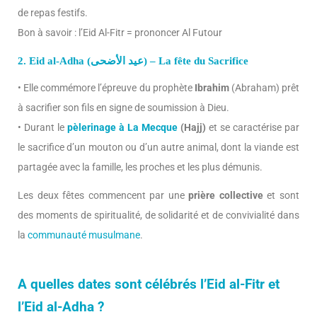
de repas festifs.
Bon à savoir : l’Eid Al-Fitr = prononcer Al Futour
2. Eid al-Adha (عيد الأضحى) – La fête du Sacrifice
• Elle commémore l’épreuve du prophète
Ibrahim
(Abraham) prêt
à sacrifier son fils en signe de soumission à Dieu.
• Durant le
pèlerinage à La Mecque
(Hajj)
et se caractérise par
le sacrifice d’un mouton ou d’un autre animal, dont la viande est
partagée avec la famille, les proches et les plus démunis.
Les deux fêtes commencent par une
prière collective
et sont
des moments de spiritualité, de solidarité et de convivialité dans
la
communauté musulmane
.
A quelles dates sont célébrés l’Eid al-Fitr et
l’Eid al-Adha ?