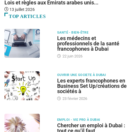
Lois et règles aux Émirats arabes unis...
Ba
13 juillet 2026
TOP ARTICLES
SANTÉ - BIEN-ÊTRE
Les médecins et
professionnels de la santé
francophones à Dubai
22 juin 2026
OUVRIR UNE SOCIETE À DUBAI
Les experts francophones en
Business Set Up/créations de
sociétés à
23 février 2026
EMPLOI - VIE PRO À DUBAI
Chercher un emploi à Dubai :
tout ce qu’il faut