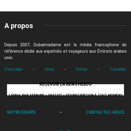
A propos
Depuis 2007, Dubaimadame est le média francophone de
référence dédié aux expatriés et voyageurs aux Émirats arabes
unis.
S'installer
-
Vivre
-
Visiter
-
Travailler
RECEVOIR LA NEWS HEBDO
1 EMAIL PAR SEMAINE • GRATUIT • DÉSINSCRIPTION À TOUT MOMENT
NOTRE ÉQUIPE
-
CONTACTEZ-NOUS