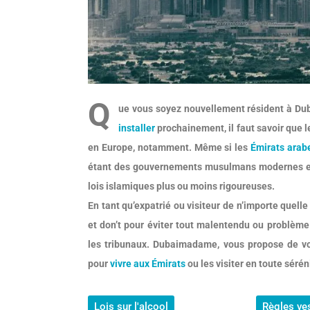
Q
ue vous soyez nouvellement résident à Dub
installer
prochainement, il faut savoir que le
en Europe, notamment. Même si les
Émirats arab
étant des gouvernements musulmans modernes et p
lois islamiques plus ou moins rigoureuses.
En tant qu’expatrié ou visiteur de n’importe quelle
et don’t pour éviter tout malentendu ou problème
les tribunaux. Dubaimadame, vous propose de vou
pour
vivre aux Émirats
ou les visiter en toute sérén
Lois sur l'alcool
Règles ve