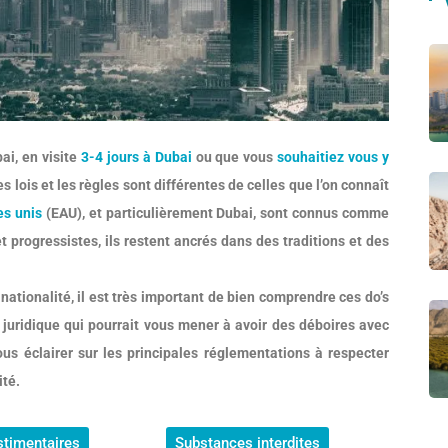
ai, en visite
3-
4 jours à Dubai
ou que vous
souhaitiez vous y
s lois et les règles sont différentes de celles que l’on connaît
es unis
(EAU), et particulièrement Dubai, sont connus comme
rogressistes, ils restent ancrés dans des traditions et des
 nationalité, il est très important de bien comprendre ces do’s
 juridique qui pourrait vous mener à avoir des déboires avec
s éclairer sur les principales réglementations à respecter
ité.
stimentaires
Substances interdites