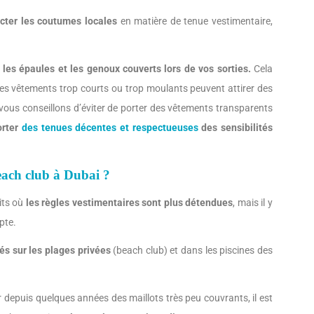
cter les coutumes locales
en matière de tenue vestimentaire,
les épaules et les genoux couverts lors de vos sorties.
Cela
s vêtements trop courts ou trop moulants peuvent attirer des
ous conseillons d’éviter de porter des vêtements transparents
orter
des tenues décentes et respectueuses
des sensibilités
beach club à Dubai ?
its où
les règles vestimentaires sont plus détendues
, mais il y
pte.
tés sur les plages privées
(beach club) et dans les piscines des
 depuis quelques années des maillots très peu couvrants, il est