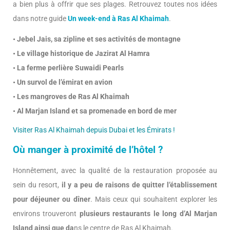
a bien plus à offrir que ses plages. Retrouvez toutes nos idées
dans notre guide
Un week-end à Ras Al Khaimah
.
• Jebel Jais, sa zipline et ses activités de montagne
• Le village historique de Jazirat Al Hamra
• La ferme perlière Suwaidi Pearls
• Un survol de l’émirat en avion
• Les mangroves de Ras Al Khaimah
• Al Marjan Island et sa promenade en bord de mer
Visiter Ras Al Khaimah depuis Dubai et les Émirats !
Où manger à proximité de l’hôtel ?
Honnêtement, avec la qualité de la restauration proposée au
sein du resort,
il y a peu de raisons de quitter l’établissement
pour déjeuner ou dîner
. Mais ceux qui souhaitent explorer les
environs trouveront
plusieurs restaurants le long d’Al Marjan
Island ainsi que da
ns le centre de Ras Al Khaimah.