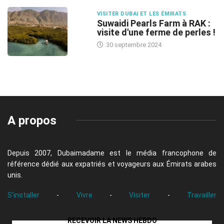
VISITER DUBAI ET LES ÉMIRATS
Suwaidi Pearls Farm à RAK :
visite d'une ferme de perles !
30 septembre 2024
A propos
Depuis 2007, Dubaimadame est le média francophone de
référence dédié aux expatriés et voyageurs aux Émirats arabes
unis.
S'installer
-
Vivre
-
Visiter
-
Travailler
RECEVOIR LA NEWS HEBDO