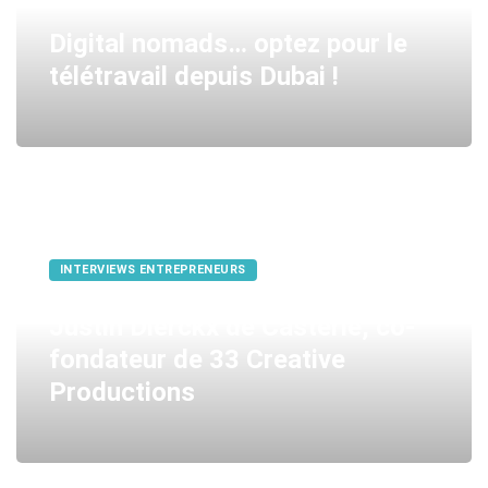
Digital nomads… optez pour le
télétravail depuis Dubai !
INTERVIEWS ENTREPRENEURS
Justin Dierckx de Casterlé, co-
fondateur de 33 Creative
Productions