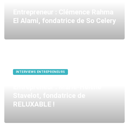
Entrepreneur : Clémence Rahma
El Alami, fondatrice de So Celery
INTERVIEWS ENTREPRENEURS
Entrepreneur : Marie-Hélène
Stavelot, fondatrice de
RELUXABLE !