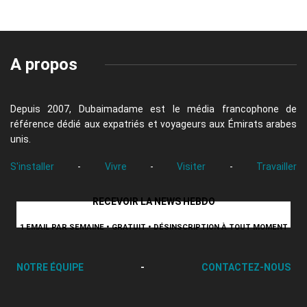
A propos
Depuis 2007, Dubaimadame est le média francophone de
référence dédié aux expatriés et voyageurs aux Émirats arabes
unis.
S'installer
-
Vivre
-
Visiter
-
Travailler
RECEVOIR LA NEWS HEBDO
1 EMAIL PAR SEMAINE • GRATUIT • DÉSINSCRIPTION À TOUT MOMENT
NOTRE ÉQUIPE
-
CONTACTEZ-NOUS