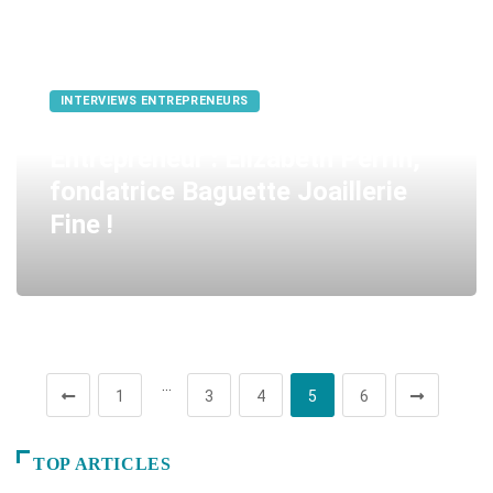
INTERVIEWS ENTREPRENEURS
Entrepreneur : Elizabeth Perrin,
fondatrice Baguette Joaillerie
Fine !
…
1
3
4
5
6
TOP ARTICLES