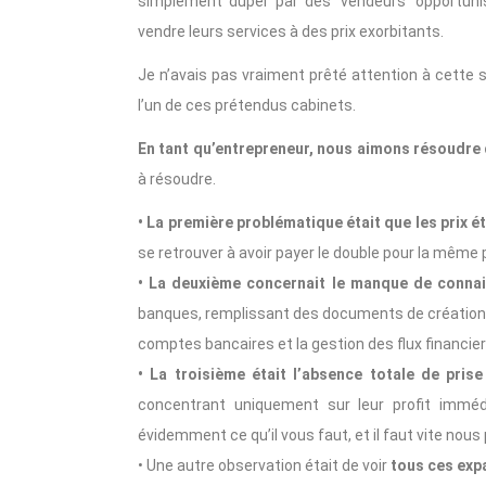
simplement duper par des ‘vendeurs’ opportunis
vendre leurs services à des prix exorbitants.
Je n’avais pas vraiment prêté attention à cette 
l’un de ces prétendus cabinets.
En tant qu’entrepreneur, nous aimons résoudre
à résoudre.
• La première problématique était que les prix éta
se retrouver à avoir payer le double pour la mêm
• La deuxième concernait le manque de conna
banques, remplissant des documents de création 
comptes bancaires et la gestion des flux financier
• La troisième était l’absence totale de pri
concentrant uniquement sur leur profit imméd
évidemment ce qu’il vous faut, et il faut vite nous 
• Une autre observation était de voir
tous ces expa