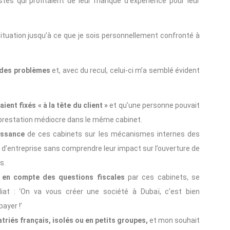
tes qui profitaient de leur manque d’expérience pour leur
situation jusqu’à ce que je sois personnellement confronté à
 des problèmes
et, avec du recul, celui-ci m’a semblé évident
ient fixés « à la tête du client »
et qu’une personne pouvait
e prestation médiocre dans le même cabinet.
issance
de ces cabinets sur les mécanismes internes des
d’entreprise sans comprendre leur impact sur l’ouverture de
s.
se en compte des questions fiscales
par ces cabinets, se
iat : ‘On va vous créer une société à Dubaï, c’est bien
payer !’
triés français, isolés ou en petits groupes,
et mon souhait