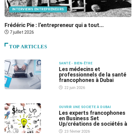
INTERVIEWS ENTREPRENEURS
Frédéric Pie : l’entrepreneur qui a tout...
E
S
7 juillet 2026
TOP ARTICLES
SANTÉ - BIEN-ÊTRE
Les médecins et
professionnels de la santé
francophones à Dubai
22 juin 2026
OUVRIR UNE SOCIETE À DUBAI
Les experts francophones
en Business Set
Up/créations de sociétés à
23 février 2026