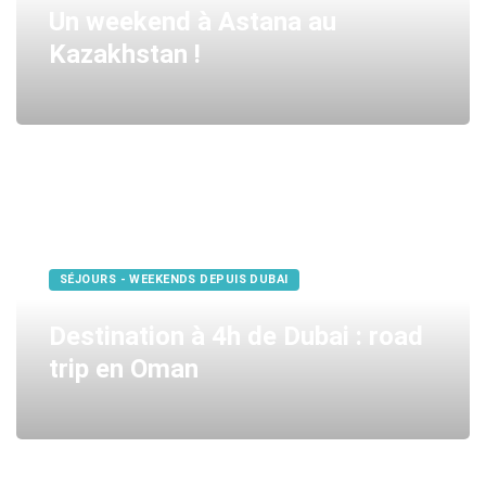
Un weekend à Astana au
Kazakhstan !
SÉJOURS - WEEKENDS DEPUIS DUBAI
Destination à 4h de Dubai : road
trip en Oman