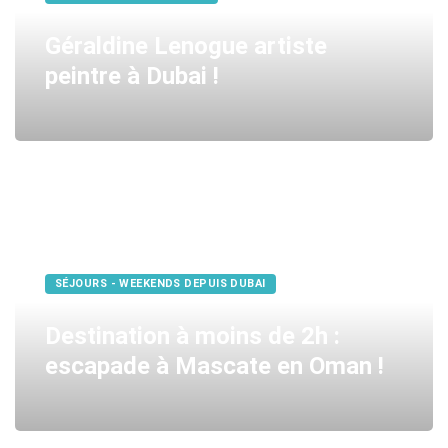
Géraldine Lenogue artiste
peintre à Dubai !
SÉJOURS - WEEKENDS DEPUIS DUBAI
Destination à moins de 2h :
escapade à Mascate en Oman !