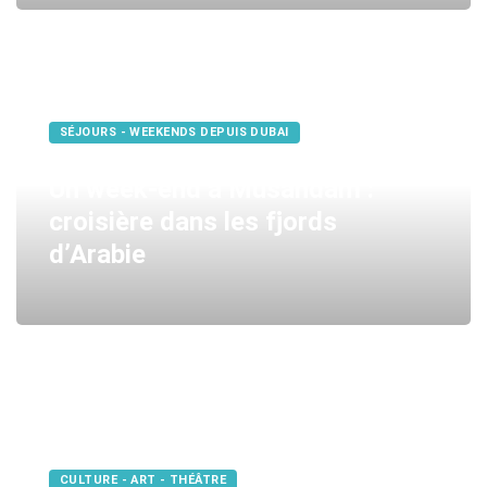
SÉJOURS - WEEKENDS DEPUIS DUBAI
Un week-end à Musandam :
croisière dans les fjords
d’Arabie
CULTURE - ART - THÉÂTRE