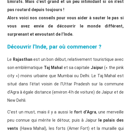
Émirats. Mais c’est grand et un peu intimidant si on n’est
pas routard depuis toujours !
Alors voici nos conseils pour vous aider à sauter le pas si
vous avez envie de découvrir le monde différent,
surprenant et envoutant de l’Inde.
Découvrir l’Inde, par où commencer ?
Le
Rajasthan
est un bon début, relativement touristique avec
son emblématique
Taj Mahal
et sa capitale
Jaipur
(« the pink
city ») moins urbaine que Mumbai ou Delhi. Le Taj Mahal est
situé dans l’état voisin de l’Uttar Pradesh sur la commune
d’Agra à égale distance (environ 4 h de voiture) de Jaipur et de
New Dehli.
C’est un must, mais il y a aussi le
fort d’Agra
, une merveille
peu connue qui mérite le détour, puis à Jaipur
le palais des
vents
(Hawa Mahal), les forts (Amer Fort) et la muraille qui