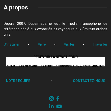
A propos
Depuis 2007, Dubaimadame est le média francophone de
référence dédié aux expatriés et voyageurs aux Émirats arabes
unis.
S'installer
-
Vivre
-
Visiter
-
Travailler
RECEVOIR LA NEWS HEBDO
1 EMAIL PAR SEMAINE • GRATUIT • DÉSINSCRIPTION À TOUT MOMENT
NOTRE ÉQUIPE
-
CONTACTEZ-NOUS