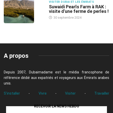
VISITER DUBAI ET LES ÉMIRATS
Suwaidi Pearls Farm à RAK :
visite d'une ferme de perles !
30 septembre 2024
A propos
Depuis 2007, Dubaimadame est le média francophone de
référence dédié aux expatriés et voyageurs aux Émirats arabes
unis.
S'installer
-
Vivre
-
Visiter
-
Travailler
RECEVOIR LA NEWS HEBDO