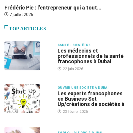
Frédéric Pie : l’entrepreneur qui a tout...
L
7 juillet 2026
TOP ARTICLES
SANTÉ - BIEN-ÊTRE
Les médecins et
professionnels de la santé
francophones à Dubai
22 juin 2026
OUVRIR UNE SOCIETE À DUBAI
Les experts francophones
en Business Set
Up/créations de sociétés à
23 février 2026
EMPLOI - VIE PRO À DUBAI