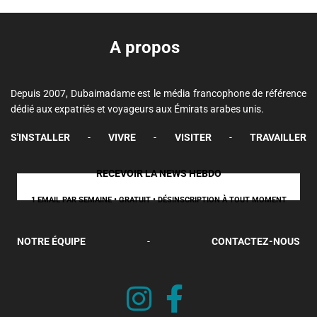
A propos
Depuis 2007, Dubaimadame est le média francophone de référence
dédié aux expatriés et voyageurs aux Émirats arabes unis.
S'INSTALLER
-
VIVRE
-
VISITER
-
TRAVAILLER
RECEVOIR LA NEWS HEBDO
1 EMAIL PAR SEMAINE • GRATUIT • DÉSINSCRIPTION À TOUT MOMENT
NOTRE ÉQUIPE
-
CONTACTEZ-NOUS