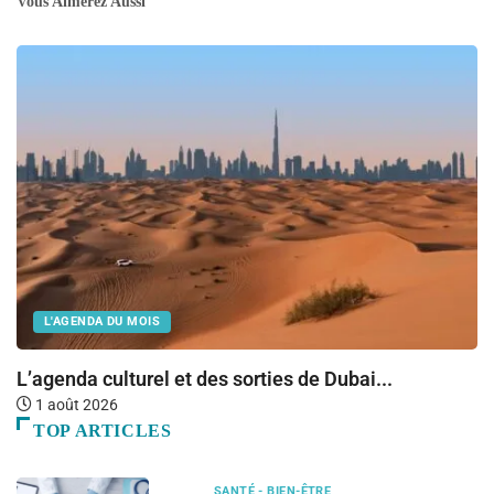
Vous Aimerez Aussi
L'AGENDA DU MOIS
L’agenda culturel et des sorties de Dubai...
F
1 août 2026
TOP ARTICLES
SANTÉ - BIEN-ÊTRE