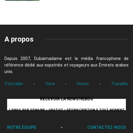
A propos
Depuis 2007, Dubaimadame est le média francophone de
référence dédié aux expatriés et voyageurs aux Émirats arabes
unis.
S'installer
-
Vivre
-
Visiter
-
Travailler
RECEVOIR LA NEWS HEBDO
1 EMAIL PAR SEMAINE • GRATUIT • DÉSINSCRIPTION À TOUT MOMENT
NOTRE ÉQUIPE
-
CONTACTEZ-NOUS