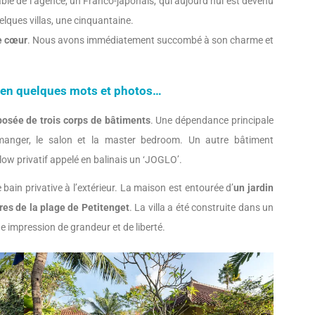
able de l’agence, un Franco-japonais, qui aujourd’hui est devenu
elques villas, une cinquantaine.
de cœur
. Nous avons immédiatement succombé à son charme et
 en quelques mots et photos…
osée de trois corps de bâtiments
. Une dépendance principale
manger, le salon et la master bedroom. Un autre bâtiment
ow privatif appelé en balinais un ‘JOGLO’.
bain privative à l’extérieur. La maison est entourée d’
un jardin
res de la plage de Petitenget
. La villa a été construite dans un
 impression de grandeur et de liberté.