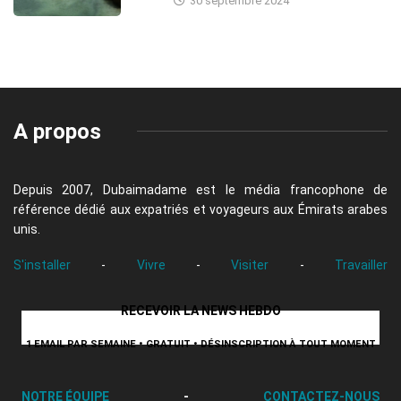
30 septembre 2024
A propos
Depuis 2007, Dubaimadame est le média francophone de
référence dédié aux expatriés et voyageurs aux Émirats arabes
unis.
S'installer
-
Vivre
-
Visiter
-
Travailler
RECEVOIR LA NEWS HEBDO
1 EMAIL PAR SEMAINE • GRATUIT • DÉSINSCRIPTION À TOUT MOMENT
NOTRE ÉQUIPE
-
CONTACTEZ-NOUS