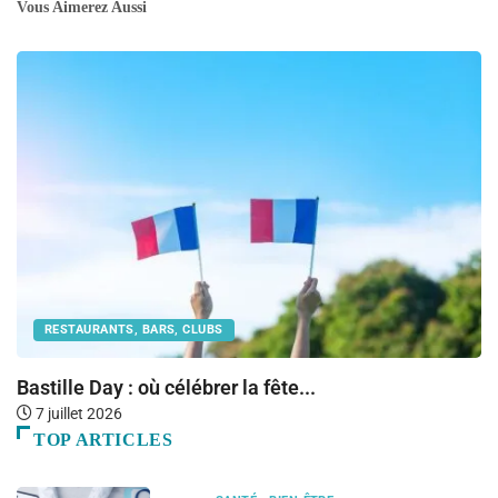
Vous Aimerez Aussi
RESTAURANTS, BARS, CLUBS
Bastille Day : où célébrer la fête...
R
7 juillet 2026
TOP ARTICLES