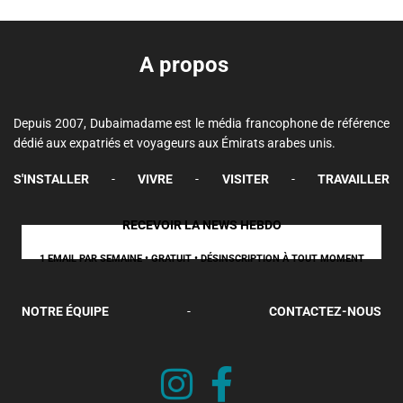
A propos
Depuis 2007, Dubaimadame est le média francophone de référence
dédié aux expatriés et voyageurs aux Émirats arabes unis.
S'INSTALLER
-
VIVRE
-
VISITER
-
TRAVAILLER
RECEVOIR LA NEWS HEBDO
1 EMAIL PAR SEMAINE • GRATUIT • DÉSINSCRIPTION À TOUT MOMENT
NOTRE ÉQUIPE
-
CONTACTEZ-NOUS