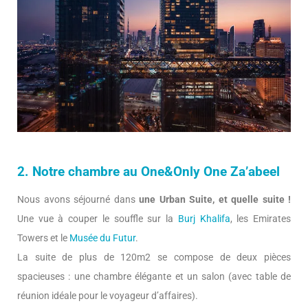
2. Notre chambre au One&Only One Za’abeel
Nous avons séjourné dans
une Urban Suite, et quelle suite !
Une vue à couper le souffle sur la
Burj Khalifa
, les Emirates
Towers et le
Musée du Futur
.
La suite de plus de 120m2 se compose de deux pièces
spacieuses : une chambre élégante et un salon (avec table de
réunion idéale pour le voyageur d’affaires).