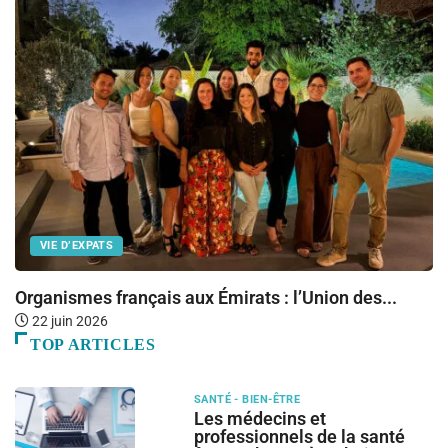
VIE D’EXPATS
Organismes français aux Émirats : l’Union des...
P
22 juin 2026
TOP ARTICLES
SANTÉ - BIEN-ÊTRE
Les médecins et
professionnels de la santé