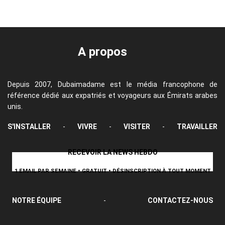
A propos
Depuis 2007, Dubaimadame est le média francophone de
référence dédié aux expatriés et voyageurs aux Émirats arabes
unis.
S'INSTALLER
-
VIVRE
-
VISITER
-
TRAVAILLER
RECEVOIR LA NEWS HEBDO
1 EMAIL PAR SEMAINE • GRATUIT • DÉSINSCRIPTION À TOUT MOMENT
NOTRE ÉQUIPE
-
CONTACTEZ-NOUS