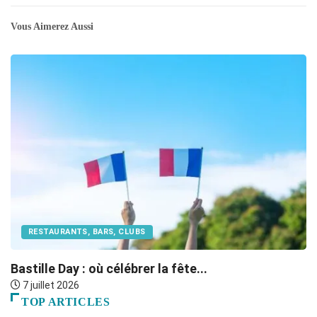
Vous Aimerez Aussi
RESTAURANTS, BARS, CLUBS
Bastille Day : où célébrer la fête...
O
7 juillet 2026
TOP ARTICLES