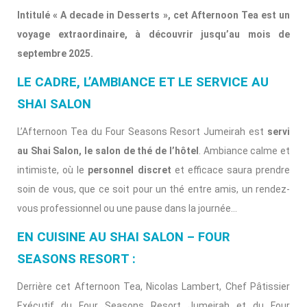
Intitulé « A decade in Desserts », cet Afternoon Tea est un
voyage extraordinaire, à découvrir jusqu’au mois de
septembre 2025.
LE CADRE, L’AMBIANCE ET LE SERVICE AU
SHAI SALON
L’Afternoon Tea du Four Seasons Resort Jumeirah est
servi
au Shai Salon, le salon de thé de l’hôtel
. Ambiance calme et
intimiste, où le
personnel discret
et efficace saura prendre
soin de vous, que ce soit pour un thé entre amis, un rendez-
vous professionnel ou une pause dans la journée…
EN CUISINE AU SHAI SALON – FOUR
SEASONS RESORT :
Derrière cet Afternoon Tea, Nicolas Lambert, Chef Pâtissier
Exécutif du Four Seasons Resort Jumeirah et du Four