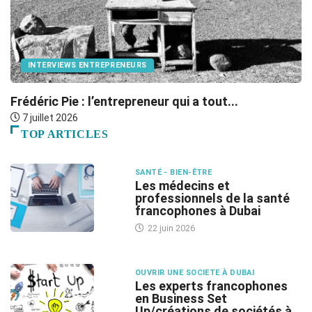
INTERVIEWS ENTREPRENEURS
Frédéric Pie : l’entrepreneur qui a tout...
O
7 juillet 2026
TOP ARTICLES
SANTÉ - BIEN-ÊTRE
Les médecins et
professionnels de la santé
francophones à Dubai
22 juin 2026
OUVRIR UNE SOCIETE À DUBAI
Les experts francophones
en Business Set
Up/créations de sociétés à