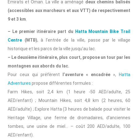
Émirats et Oman. La ville a aménagé
deux chemins balisés
(accessibles aux marcheurs et aux VTT) de respectivement
9 et 3 km
.
– Le premier itinéraire part du
Hatta Mountain Bike Trail
Centre
(MTB)
, à l’entrée de la ville, passe par le village
historique et les parcs de la ville jusqu’au lac.
– Le deuxième itinéraire, plus court, propose un tour par les
montagnes aux abords du lac.
Pour ceux qui préfèrent
l’aventure « encadrée
»,
Hatta
Adventures
propose différentes formules :
Farm Hikes, soit 2,4 km (1 heure -50 AED/adulte, 25
AED/enfant) ; Mountain Hikes, soit 4,8 km (2 heures, 60
AED/adulte) ; Explore Hatta (3 heures de balade pour visiter le
Heritage Village, une ferme de dromadaires, d’anciennes
tombes, une usine de miel… – coût 200 AED/adulte, 100
AED/enfant).