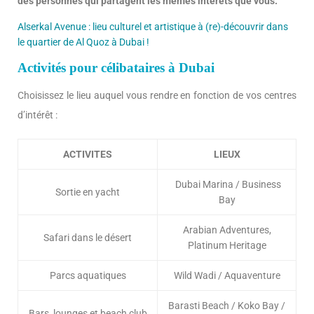
des personnes qui partagent les mêmes intérêts que vous.
Alserkal Avenue : lieu culturel et artistique à (re)-découvrir dans
le quartier de Al Quoz à Dubai !
Activités pour célibataires à Dubai
Choisissez le lieu auquel vous rendre en fonction de vos centres
d’intérêt :
ACTIVITES
LIEUX
Dubai Marina / Business
Sortie en yacht
Bay
Arabian Adventures,
Safari dans le désert
Platinum Heritage
Parcs aquatiques
Wild Wadi / Aquaventure
Barasti Beach / Koko Bay /
Bars, lounges et beach club