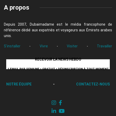
A propos
Depuis 2007, Dubaimadame est le média francophone de
référence dédié aux expatriés et voyageurs aux Émirats arabes
unis.
S'installer
-
Vivre
-
Visiter
-
Travailler
RECEVOIR LA NEWS HEBDO
1 EMAIL PAR SEMAINE • GRATUIT • DÉSINSCRIPTION À TOUT MOMENT
NOTRE ÉQUIPE
-
CONTACTEZ-NOUS