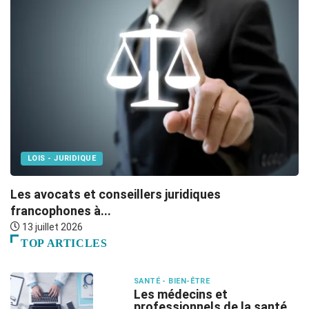
LOIS - JURIDIQUE
Les avocats et conseillers juridiques
F
francophones à...
s
13 juillet 2026
TOP ARTICLES
SANTÉ - BIEN-ÊTRE
Les médecins et
professionnels de la santé