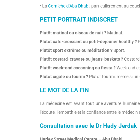
• La
Corniche d’Abu Dhabi
, particulièrement au couch
PETIT PORTRAIT INDISCRET
Plutôt matinal ou oiseau de nuit ?
Matinal.
Plutôt café-croissant ou petit-déjeuner healthy ?
P
Plutôt sport extrême ou méditation ?
Sport.
Plutôt costard-cravate ou jeans-baskets ?
Costard-
Plutôt week-end cocooning ou fiesta ?
Week-end co
Plutôt cigale ou fourmi ?
Plutôt fourmi, même si un 
LE MOT DE LA FIN
La médecine est avant tout une aventure humaine. 
l’écoute, l’empathie et la confiance entre le médecin
Consultation avec le Dr Hady Jerdak
Harley Street Medical Centre – Abu Dhabi