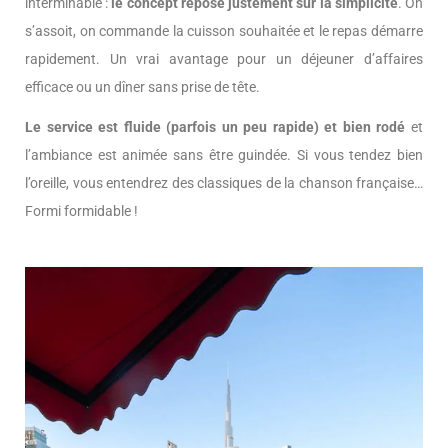
interminable :
le concept repose justement sur la simplicité
. On
s’assoit, on commande la cuisson souhaitée et le repas démarre
rapidement. Un vrai avantage pour un déjeuner d’affaires
efficace ou un dîner sans prise de tête.
Le service est fluide (parfois un peu rapide) et bien rodé
et
l’ambiance est animée sans être guindée. Si vous tendez bien
l’oreille, vous entendrez des classiques de la chanson française…
Formi formidable !