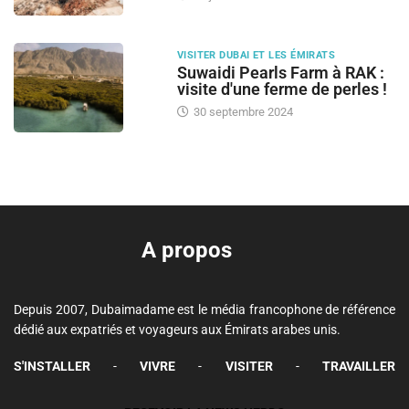
VISITER DUBAI ET LES ÉMIRATS
Suwaidi Pearls Farm à RAK :
visite d'une ferme de perles !
30 septembre 2024
A propos
Depuis 2007, Dubaimadame est le média francophone de référence
dédié aux expatriés et voyageurs aux Émirats arabes unis.
S'INSTALLER
-
VIVRE
-
VISITER
-
TRAVAILLER