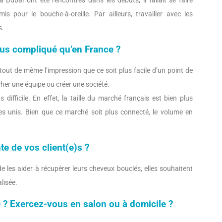
 Dubai ont été rencontrés dans les débuts, il fallait se faire
 pour le bouche-à-oreille. Par ailleurs, travailler avec les
s.
lus compliqué qu’en France ?
 tout de même l’impression que ce soit plus facile d’un point de
her une équipe ou créer une société.
difficile. En effet, la taille du marché français est bien plus
s unis. Bien que ce marché soit plus connecté, le volume en
te de vos client(e)s ?
 les aider à récupérer leurs cheveux bouclés, elles souhaitent
lisée.
? Exercez-vous en salon ou à domicile ?