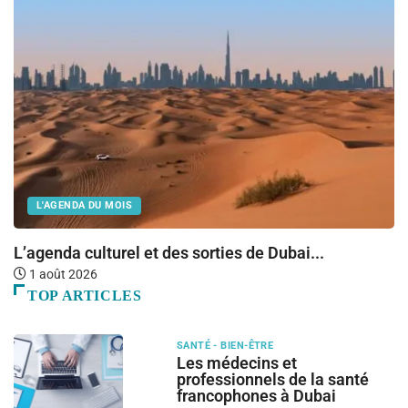
L'AGENDA DU MOIS
L’agenda culturel et des sorties de Dubai...
B
1 août 2026
TOP ARTICLES
SANTÉ - BIEN-ÊTRE
Les médecins et
professionnels de la santé
francophones à Dubai