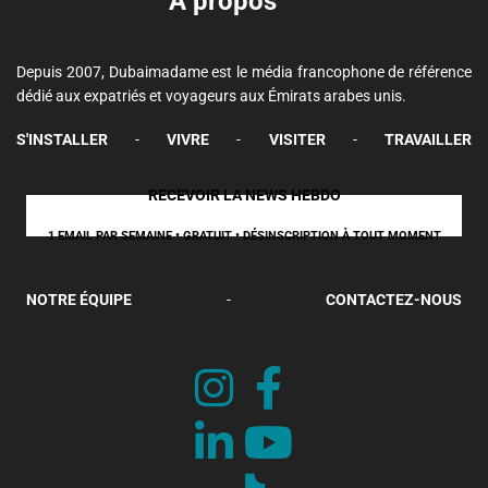
A propos
Depuis 2007, Dubaimadame est le média francophone de référence
dédié aux expatriés et voyageurs aux Émirats arabes unis.
S'INSTALLER
-
VIVRE
-
VISITER
-
TRAVAILLER
RECEVOIR LA NEWS HEBDO
1 EMAIL PAR SEMAINE • GRATUIT • DÉSINSCRIPTION À TOUT MOMENT
NOTRE ÉQUIPE
-
CONTACTEZ-NOUS