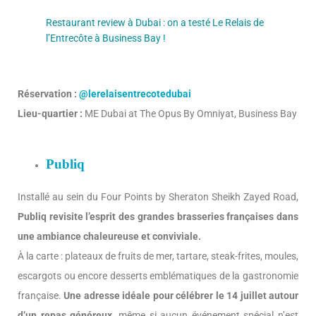
Restaurant review à Dubai : on a testé Le Relais de
l’Entrecôte à Business Bay !
Réservation :
@lerelaisentrecotedubai
Lieu-quartier :
ME Dubai at The Opus By Omniyat, Business Bay
Publiq
Installé au sein du Four Points by Sheraton Sheikh Zayed Road,
Publiq revisite l’esprit des grandes brasseries françaises dans
une ambiance chaleureuse et conviviale.
À la carte : plateaux de fruits de mer, tartare, steak-frites, moules,
escargots ou encore desserts emblématiques de la gastronomie
française.
Une adresse idéale pour célébrer le 14 juillet autour
d’un repas généreux
, même si aucun événement spécial n’est