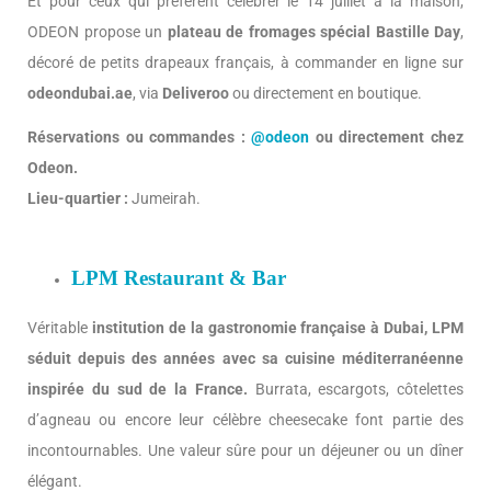
Et pour ceux qui préfèrent célébrer le 14 juillet à la maison,
ODEON propose un
plateau de fromages spécial Bastille Day
,
décoré de petits drapeaux français, à commander en ligne sur
odeondubai.ae
, via
Deliveroo
ou directement en boutique.
Réservations ou commandes :
@odeon
ou directement chez
Odeon.
Lieu-quartier :
Jumeirah.
LPM Restaurant & Bar
Véritable
institution de la gastronomie française à Dubai, LPM
séduit depuis des années avec sa cuisine méditerranéenne
inspirée du sud de la France.
Burrata, escargots, côtelettes
d’agneau ou encore leur célèbre cheesecake font partie des
incontournables. Une valeur sûre pour un déjeuner ou un dîner
élégant.