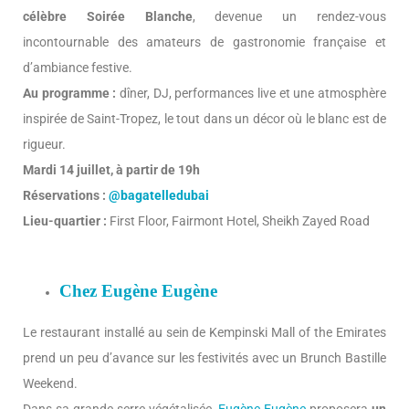
célèbre Soirée Blanche
, devenue un rendez-vous
incontournable des amateurs de gastronomie française et
d’ambiance festive.
Au programme :
dîner, DJ, performances live et une atmosphère
inspirée de Saint-Tropez, le tout dans un décor où le blanc est de
rigueur.
Mardi 14 juillet, à partir de 19h
Réservations :
@bagatelledubai
Lieu-quartier :
First Floor, Fairmont Hotel, Sheikh Zayed Road
Chez Eugène Eugène
Le restaurant installé au sein de Kempinski Mall of the Emirates
prend un peu d’avance sur les festivités avec un Brunch Bastille
Weekend.
Dans sa grande serre végétalisée,
Eugène Eugène
proposera
un