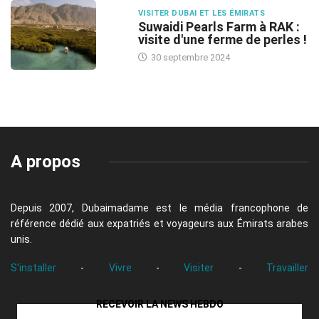
VISITER DUBAI ET LES ÉMIRATS
Suwaidi Pearls Farm à RAK :
visite d'une ferme de perles !
30 septembre 2024
A propos
Depuis 2007, Dubaimadame est le média francophone de
référence dédié aux expatriés et voyageurs aux Émirats arabes
unis.
S'installer
-
Vivre
-
Visiter
-
Travailler
RECEVOIR LA NEWS HEBDO