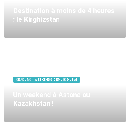
Destination à moins de 4 heures
: le Kirghizstan
SÉJOURS - WEEKENDS DEPUIS DUBAI
Un weekend à Astana au
Kazakhstan !