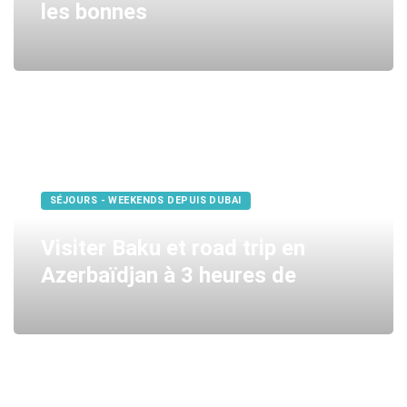
les bonnes
SÉJOURS - WEEKENDS DEPUIS DUBAI
Visiter Baku et road trip en
Azerbaïdjan à 3 heures de