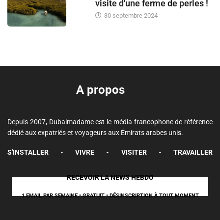
visite d'une ferme de perles !
30 septembre 2024
A propos
Depuis 2007, Dubaimadame est le média francophone de référence
dédié aux expatriés et voyageurs aux Émirats arabes unis.
S'INSTALLER
-
VIVRE
-
VISITER
-
TRAVAILLER
RECEVOIR LA NEWS HEBDO
1 EMAIL PAR SEMAINE • GRATUIT • DÉSINSCRIPTION À TOUT MOMENT