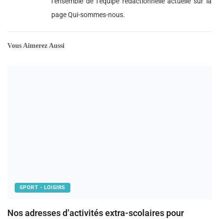
l’ensemble de l’équipe rédactionnelle actuelle sur la
page Qui-sommes-nous.
Vous Aimerez Aussi
SPORT - LOISIRS
L
Nos adresses d’activités extra-scolaires pour