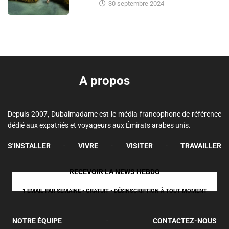
30 septembre 2024
A propos
Depuis 2007, Dubaimadame est le média francophone de référence
dédié aux expatriés et voyageurs aux Émirats arabes unis.
S'INSTALLER
-
VIVRE
-
VISITER
-
TRAVAILLER
RECEVOIR LA NEWS HEBDO
1 EMAIL PAR SEMAINE • GRATUIT • DÉSINSCRIPTION À TOUT MOMENT
NOTRE ÉQUIPE
-
CONTACTEZ-NOUS