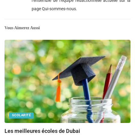
l’ensemble de l’équipe rédactionnelle actuelle sur la
page Qui-sommes-nous.
Vous Aimerez Aussi
SCOLARITÉ
Les meilleures écoles de Dubai
G